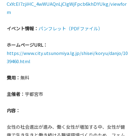
CxYcEI7zjiHC_4wWUAQnLjCIgWjFpcb6khDYUkg/viewfor
m
イベント情報：
パンフレット（PDFファイル）
ホームページURL：
https://www.city.utsunomiya.lg.jp/shisei/koryu/danjo/10
39460.html
費用：
無料
主催者：
宇都宮市
内容：
女性の社会進出が進み、働く女性が増加する中、女性が健
康で生き生きと働き続ける職場環境づくりのため、フェム