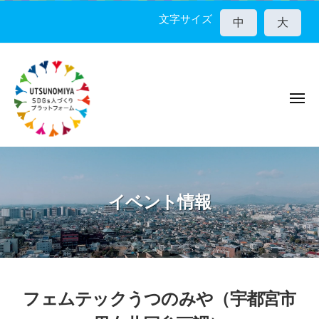
宇
コ
都
文字サイズ
中
大
ン
宮
テ
市
ン
S
D
ツ
G
メ
へ
ニ
s
ス
ュ
人
ー
キ
宇
づ
ッ
く
都
プ
り
宮
イベント情報
プ
市
ラ
S
ッ
D
ト
G
フ
ォ
s
フェムテックうつのみや（宇都宮市
ー
人