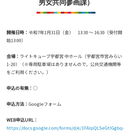
男女共同参画課）
ム
づ
く
り
プ
開催日時：
令和7年1月31日（金） 13:30 ～ 16:30（受付開
ラ
始13:00）
ッ
ト
会場：
ライトキューブ宇都宮 中ホール（宇都宮市宮みらい
フ
1-20）（※専用駐車場はありませんので，公共交通機関等
ォ
をご利用ください。）
ー
ム
申込の有無：
○
申込方法：
Googleフォーム
WEB申込URL：
https://docs.google.com/forms/d/e/1FAIpQLSeGtIGgbq-