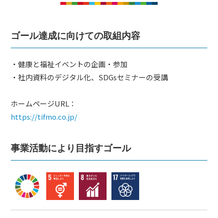
ム
づ
く
ゴール達成に向けての取組内容
り
プ
ラ
・健康と福祉イベントの企画・参加
ッ
・社内資料のデジタル化、SDGsセミナーの受講
ト
ホームページURL：
フ
https://tifmo.co.jp/
ォ
ー
ム
事業活動により目指すゴール