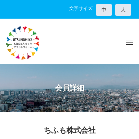
宇
コ
都
文字サイズ
中
大
ン
宮
テ
市
ン
S
D
ツ
G
メ
へ
ニ
s
ス
ュ
人
ー
キ
宇
づ
ッ
く
都
プ
り
宮
会員詳細
プ
市
ラ
S
ッ
D
ト
G
フ
ォ
s
ちふも株式会社
ー
人