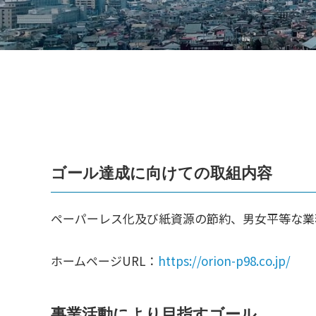
s
ォ
ー
人
ム
づ
く
り
プ
ラ
ゴール達成に向けての取組内容
ッ
ト
ペーパーレス化及び紙資源の節約、男女平等な業
フ
ォ
ホームページURL：
https://orion-p98.co.jp/
ー
ム
事業活動により目指すゴール