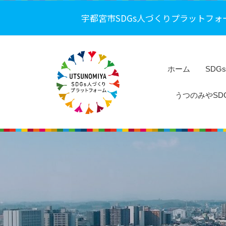
コ
都
宇都宮市SDGs人づくりプラットフォ
ン
宮
テ
市
ン
S
ツ
D
ホーム
SDG
へ
G
うつのみやSDG
s
ス
人
キ
宇
づ
ッ
都
く
プ
り
宮
プ
市
ラ
S
ッ
D
ト
G
フ