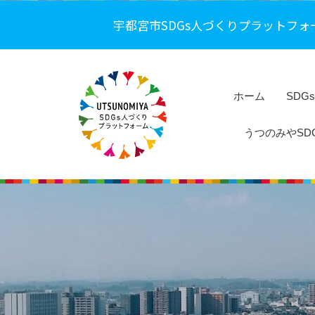
コ
都
宇都宮市SDGs人づくりプラットフォ
ン
宮
テ
市
ン
S
ツ
D
ホーム
SDG
へ
G
うつのみやSDG
s
ス
人
キ
宇
づ
ッ
都
く
プ
り
宮
プ
市
ラ
S
ッ
D
ト
G
フ