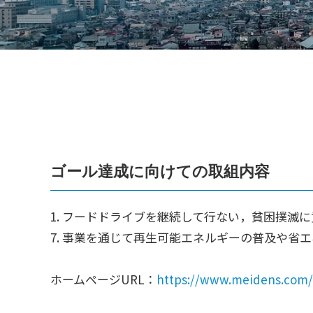
s
ォ
ー
人
ム
づ
く
り
プ
ラ
ゴール達成に向けての取組内容
ッ
ト
1. フードドライブを継続して行ない，貧困撲滅
フ
7. 事業を通じて再生可能エネルギーの普及や省
ォ
ー
ホームページURL：
https://www.meidens.com/
ム