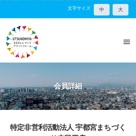
宇
コ
都
文字サイズ
中
大
ン
宮
テ
市
ン
S
D
ツ
G
メ
へ
ニ
s
ス
ュ
人
ー
キ
宇
づ
ッ
く
都
プ
り
宮
会員詳細
プ
市
ラ
S
ッ
D
ト
G
フ
ォ
s
特定非営利活動法人 宇都宮まちづく
ー
人