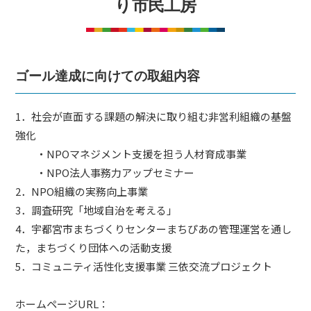
り市民工房
ム
づ
く
り
プ
ゴール達成に向けての取組内容
ラ
ッ
1．社会が直面する課題の解決に取り組む非営利組織の基盤
ト
強化
フ
・NPOマネジメント支援を担う人材育成事業
ォ
・NPO法人事務力アップセミナー
ー
2．NPO組織の実務向上事業
ム
3．調査研究「地域自治を考える」
4．宇都宮市まちづくりセンターまちぴあの管理運営を通し
た，まちづくり団体への活動支援
5．コミュニティ活性化支援事業 三依交流プロジェクト
ホームページURL：