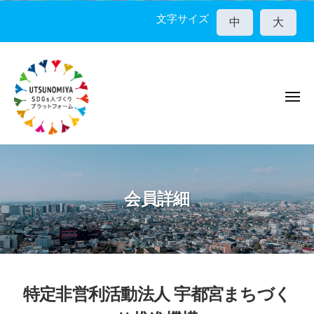
宇
コ
都
文字サイズ
中
大
ン
宮
テ
市
ン
S
D
ツ
G
メ
へ
ニ
s
ス
ュ
人
ー
キ
宇
づ
ッ
く
都
プ
り
宮
会員詳細
プ
市
ラ
S
ッ
D
ト
G
フ
ォ
s
特定非営利活動法人 宇都宮まちづく
ー
人