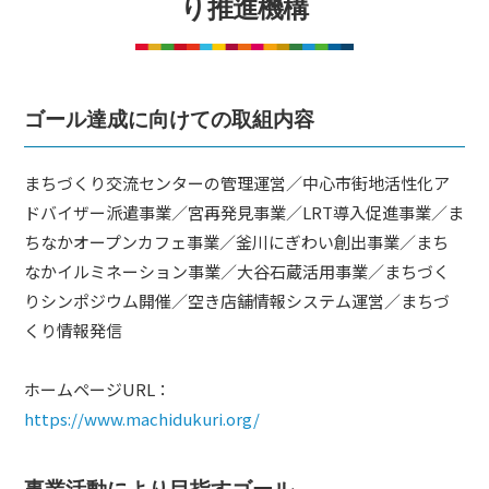
り推進機構
ム
づ
く
り
プ
ゴール達成に向けての取組内容
ラ
ッ
まちづくり交流センターの管理運営／中心市街地活性化ア
ト
ドバイザー派遣事業／宮再発見事業／LRT導入促進事業／ま
フ
ちなかオープンカフェ事業／釜川にぎわい創出事業／まち
ォ
なかイルミネーション事業／大谷石蔵活用事業／まちづく
ー
りシンポジウム開催／空き店舗情報システム運営／まちづ
ム
くり情報発信
ホームページURL：
https://www.machidukuri.org/