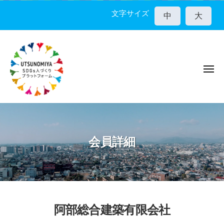
宇
コ
都
文字サイズ
中
大
ン
宮
テ
市
ン
S
D
ツ
G
メ
へ
ニ
s
ス
ュ
人
ー
キ
宇
づ
ッ
く
都
プ
り
宮
会員詳細
プ
市
ラ
S
ッ
D
ト
G
フ
ォ
s
阿部総合建築有限会社
ー
人