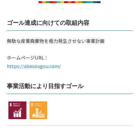
ム
づ
く
ゴール達成に向けての取組内容
り
プ
ラ
無駄な産業廃棄物を極力発生させない事業計画
ッ
ホームページURL：
ト
https://abesougou.com/
フ
ォ
ー
事業活動により目指すゴール
ム