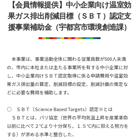
ム
【会員情報提供】中小企業向け温室効
づ
く
果ガス排出削減目標（ＳＢＴ）認定支
り
援事業補助金（宇都宮市環境創造課）
プ
ラ
ッ
ト
本事業は、事業活動全体に関わる従業員数が500人未満
フ
の、市内に本社または主たる事業所を有する中小企業に対
ォ
し、中小企業向けＳＢＴ認定取得に係る申請費用や温室効
果ガス排出量の算定、削減目標の設定、削減計画の策定な
ー
どに必要な費用を補助します。
ム
○ ＳＢＴ（Science Based Targets）認定※とは
ＳＢＴとは、パリ協定（世界の平均気温上昇を産業革命
以前に比べて２℃より十分保ち，１.５℃内に抑える努力を
する）が求める水準と整合した、