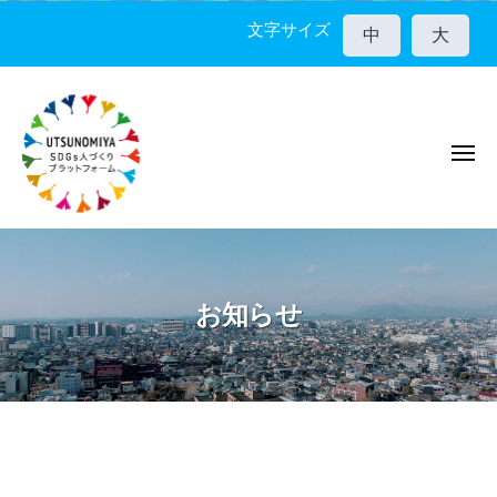
宇
コ
都
文字サイズ
中
大
ン
宮
テ
市
ン
S
D
ツ
G
メ
へ
ニ
s
ス
ュ
人
ー
キ
宇
づ
ッ
く
都
プ
り
宮
お知らせ
プ
市
ラ
S
ッ
D
ト
G
フ
ォ
s
ー
人