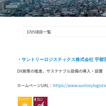
s
ォ
ー
人
ム
づ
く
り
プ
ラ
・
サントリーロジスティクス株式会社 宇都
ッ
ト
DX施策の推進，サステナブル設備の導入・設置
フ
ォ
ホームページURL：
https://www.suntorylogistic
ー
ム