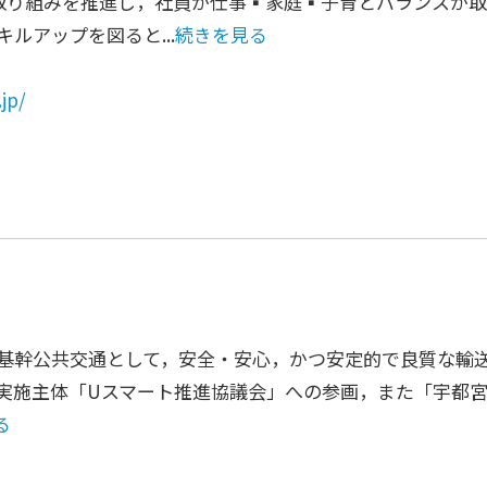
取り組みを推進し，社員が仕事▪家庭▪子育とバランスが
ルアップを図ると...
続きを見る
jp/
基幹公共交通として，安全・安心，かつ安定的で良質な輸
実施主体「Uスマート推進協議会」への参画，また「宇都宮版
る