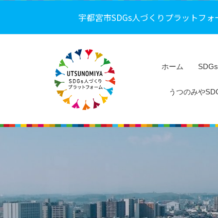
コ
都
宇都宮市SDGs人づくりプラットフォ
ン
宮
テ
市
ン
S
ツ
D
ホーム
SDG
へ
G
うつのみやSDG
s
ス
人
キ
宇
づ
ッ
都
く
プ
り
宮
プ
市
ラ
S
ッ
D
ト
G
フ