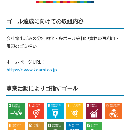
ム
づ
く
ゴール達成に向けての取組内容
り
プ
ラ
会社輩出ごみの分別強化・段ボール等梱包資材の再利用・
ッ
周辺のゴミ拾い
ト
ホームページURL：
フ
https://www.koami.co.jp
ォ
ー
ム
事業活動により目指すゴール