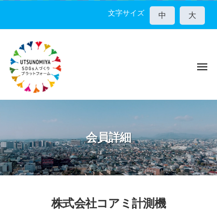
宇
コ
都
文字サイズ
中
大
ン
宮
テ
市
ン
S
D
ツ
G
メ
へ
ニ
s
ス
ュ
人
ー
キ
宇
づ
ッ
く
都
プ
り
宮
会員詳細
プ
市
ラ
S
ッ
D
ト
G
フ
ォ
s
株式会社コアミ計測機
ー
人