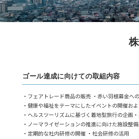
s
ォ
ー
人
ム
づ
く
株
り
プ
ラ
ゴール達成に向けての取組内容
ッ
ト
・フェアトレード商品の販売 ・赤い羽根募金へ
フ
・健康や福祉をテーマにしたイベントの開催およ
ォ
・ヘルスツーリズムに基づく着地型旅行の企画・
ー
・ノーマライゼーションの推進に向けた施設整備
ム
・定期的な社内研修の開催 ・社会研修の活用