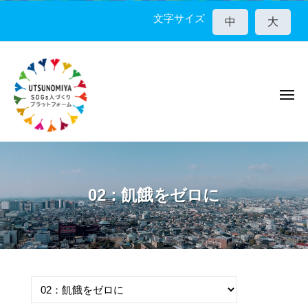
宇
コ
都
文字サイズ
中
大
ン
宮
テ
市
ン
S
D
ツ
G
メ
へ
ニ
s
ス
ュ
人
ー
キ
宇
づ
ッ
く
都
プ
り
宮
02：飢餓をゼロに
プ
市
ラ
S
ッ
D
ト
G
フ
ォ
s
ー
人