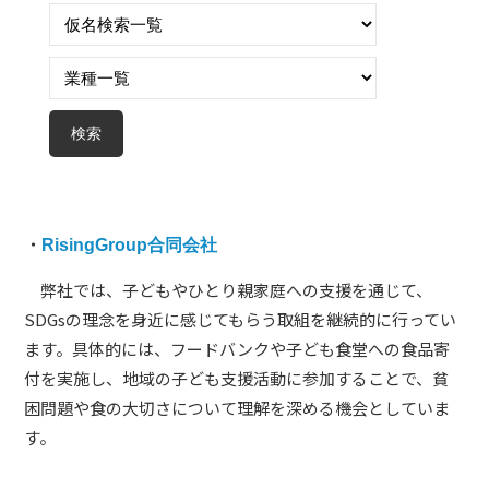
ム
づ
く
り
プ
ラ
ッ
ト
フ
・
RisingGroup合同会社
ォ
弊社では、子どもやひとり親家庭への支援を通じて、
ー
SDGsの理念を身近に感じてもらう取組を継続的に行ってい
ム
ます。具体的には、フードバンクや子ども食堂への食品寄
付を実施し、地域の子ども支援活動に参加することで、貧
困問題や食の大切さについて理解を深める機会としていま
す。