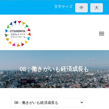
宇
コ
都
文字サイズ
中
大
ン
宮
テ
市
ン
S
D
ツ
G
メ
へ
ニ
s
ス
ュ
人
ー
キ
宇
づ
ッ
く
都
プ
り
宮
08：働きがいも経済成長も
プ
市
ラ
S
ッ
D
ト
G
フ
ォ
s
ー
人