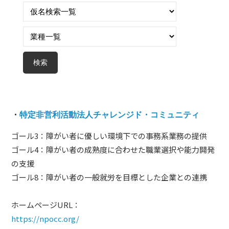
ム
づ
く
り
プ
ラ
ッ
ト
フ
・
特定非営利活動法人チャレンジド・コミュニティ
ォ
ゴール3：障がい者に優しい環境下での事務系業務の提供
ー
ゴール4：障がい者の成熟度に合わせた職業選択や能力開発
ム
の支援
ゴール8：障がい者の一般就労を目標とした企業との連携
ホームページURL：
https://npocc.org/