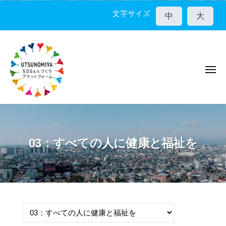
宇
コ
都
文字サイズ
中
大
ン
宮
テ
市
ン
S
D
ツ
G
メ
へ
ニ
s
ス
ュ
人
ー
キ
宇
づ
ッ
く
都
プ
り
宮
03：すべての人に健康と福祉を
プ
市
ラ
S
ッ
D
ト
G
フ
ォ
s
ー
人