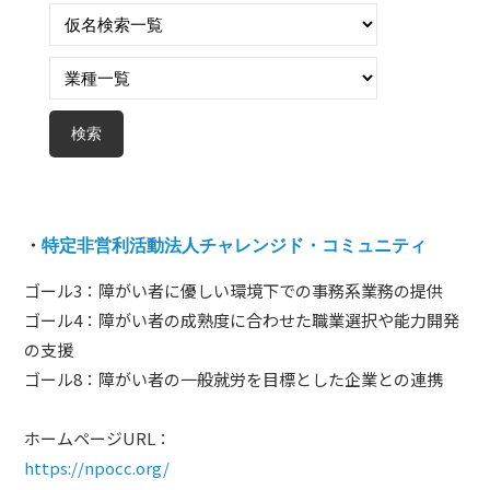
ム
づ
く
り
プ
ラ
ッ
ト
フ
・
特定非営利活動法人チャレンジド・コミュニティ
ォ
ゴール3：障がい者に優しい環境下での事務系業務の提供
ー
ゴール4：障がい者の成熟度に合わせた職業選択や能力開発
ム
の支援
ゴール8：障がい者の一般就労を目標とした企業との連携
ホームページURL：
https://npocc.org/